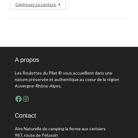
Roulotte
Continuer La Lecture
Dans
Le
Pilat
Près
De
Lyon
:
Le
Guide
Complet
2026
A propos
Les Roulottes du Pilat © vous accueillent dans une
nature préservée et authentique au coeur de la région
Auvergne-Rhône-Alpes.
Page Facebook Camping les Cerisiers
Instagram Camping les Cerisiers
Contact
Aire Naturelle de camping la ferme aux cerisiers
987, route de Pélussin